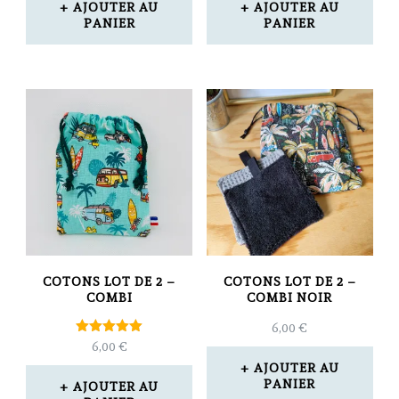
AJOUTER AU
AJOUTER AU
PANIER
PANIER
COTONS LOT DE 2 –
COTONS LOT DE 2 –
COMBI
COMBI NOIR
6,00
€
Note
6,00
€
5.00
AJOUTER AU
sur 5
PANIER
AJOUTER AU