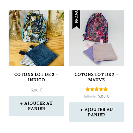
PROMO !
COTONS LOT DE 2 –
COTONS LOT DE 2 –
INDIGO
MAUVE
6,00
€
Note
LE
LE
6,00
€
5,00
€
5.00
PRIX
PRIX
AJOUTER AU
sur 5
INITIAL
ACTUEL
PANIER
AJOUTER AU
ÉTAIT :
EST :
PANIER
6,00 €.
5,00 €.