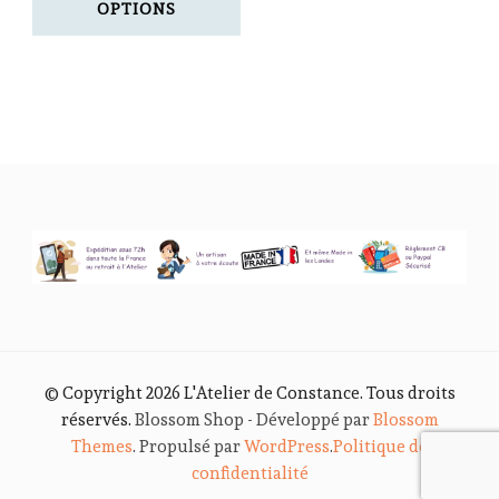
OPTIONS
Ce
produit
a
plusieurs
variations.
Les
options
peuvent
être
choisies
© Copyright 2026
L'Atelier de Constance
. Tous droits
sur
réservés.
Blossom Shop - Développé par
Blossom
Themes
. Propulsé par
WordPress
.
Politique de
la
confidentialité
page