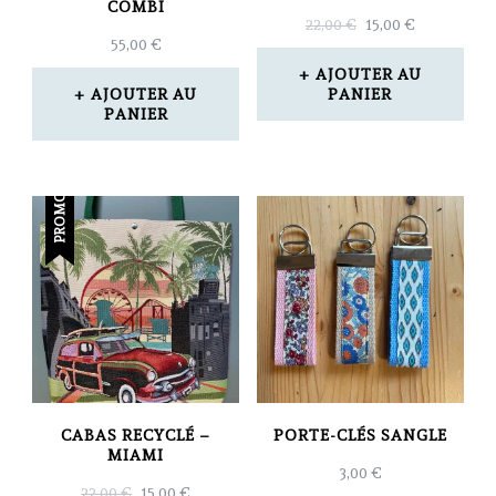
COMBI
LE
LE
22,00
€
15,00
€
55,00
€
PRIX
PRIX
INITIAL
ACTUEL
AJOUTER AU
ÉTAIT :
EST :
AJOUTER AU
PANIER
PANIER
22,00 €.
15,00 €.
PROMO !
CABAS RECYCLÉ –
PORTE-CLÉS SANGLE
MIAMI
3,00
€
LE
LE
22,00
€
15,00
€