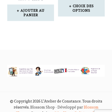
PRIX
PRIX
CHOIX DES
INITIAL
ACTUEL
AJOUTER AU
OPTIONS
ÉTAIT :
EST :
PANIER
Ce
22,00 €.
15,00 €.
produit
a
plusieurs
variations.
Les
options
peuvent
être
choisies
© Copyright 2026
L'Atelier de Constance
. Tous droits
sur
réservés.
Blossom Shop - Développé par
Blossom
la