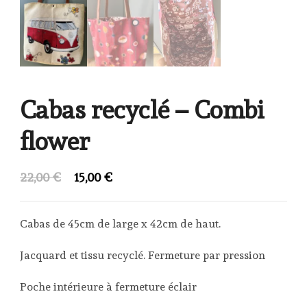
Cabas recyclé – Combi
flower
Le
Le
22,00
€
15,00
€
prix
prix
initial
actuel
Cabas de 45cm de large x 42cm de haut.
était :
est :
Jacquard et tissu recyclé. Fermeture par pression
22,00 €.
15,00 €.
Poche intérieure à fermeture éclair