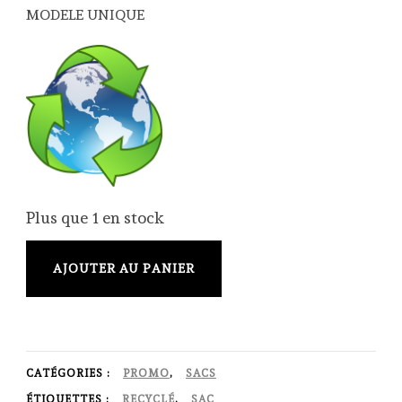
MODELE UNIQUE
Plus que 1 en stock
quantité
AJOUTER AU PANIER
de
Cabas
recyclé
-
CATÉGORIES :
PROMO
,
SACS
ÉTIQUETTES :
RECYCLÉ
,
SAC