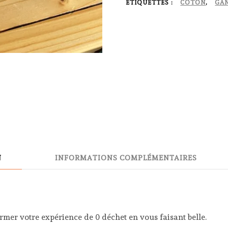
palmes
ÉTIQUETTES :
COTON
,
GA
N
INFORMATIONS COMPLÉMENTAIRES
irmer votre expérience de 0 déchet en vous faisant belle.