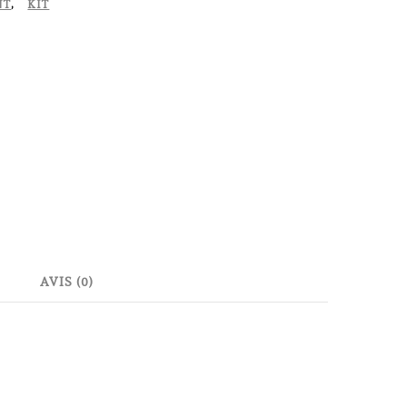
NT
,
KIT
AVIS (0)