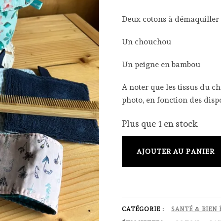
Deux cotons à démaquiller
Un chouchou
Un peigne en bambou
A noter que les tissus du 
photo, en fonction des dispo
Plus que 1 en stock
quantité
AJOUTER AU PANIER
de
Kit
beauté
-
CATÉGORIE :
SANTÉ & BIEN 