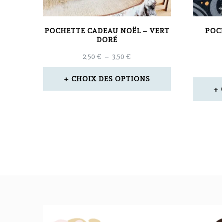
POCHETTE CADEAU NOËL – VERT
POC
DORÉ
PLAGE
2,50
€
–
3,50
€
DE
PRIX :
CHOIX DES OPTIONS
2,50 €
Ce
À
3,50 €
produit
a
plusieurs
variations.
Les
options
peuvent