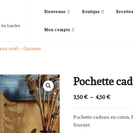
Bienvenue
Boutique
Recette
 les Landes
Mon compte
deau noël – Gnomes
Pochette ca
Plage
3,50
€
–
4,50
€
de
prix :
Pochette cadeau en coton, 
3,50 €
fournie.
à