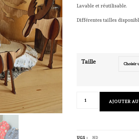
Lavable et réutilisable.
4,50 €
Différentes tailles disponibl
Taille
quantité
AJOUTER AU
de
Pochette
cadeau
noël
UGS :
ND