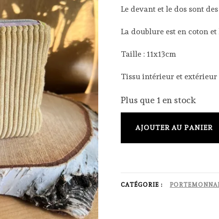
Le devant et le dos sont de
La doublure est en coton et 
Taille : 11x13cm
Tissu intérieur et extérieur
Plus que 1 en stock
quantité
AJOUTER AU PANIER
de
Porte
monnaie
velours
CATÉGORIE :
PORTEMONNA
jaune