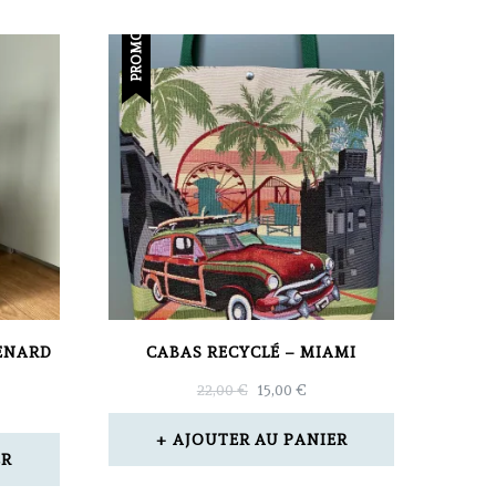
PROMO !
RENARD
CABAS RECYCLÉ – MIAMI
LE
LE
22,00
€
15,00
€
PRIX
PRIX
INITIAL
ACTUEL
AJOUTER AU PANIER
ÉTAIT :
EST :
ER
22,00 €.
15,00 €.