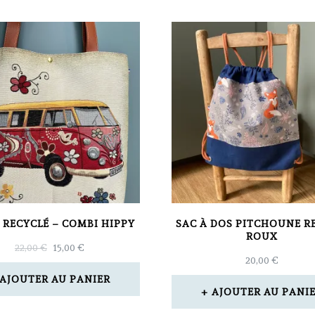
 RECYCLÉ – COMBI HIPPY
SAC À DOS PITCHOUNE 
ROUX
LE
LE
22,00
€
15,00
€
20,00
€
PRIX
PRIX
INITIAL
ACTUEL
AJOUTER AU PANIER
ÉTAIT :
EST :
AJOUTER AU PANI
22,00 €.
15,00 €.