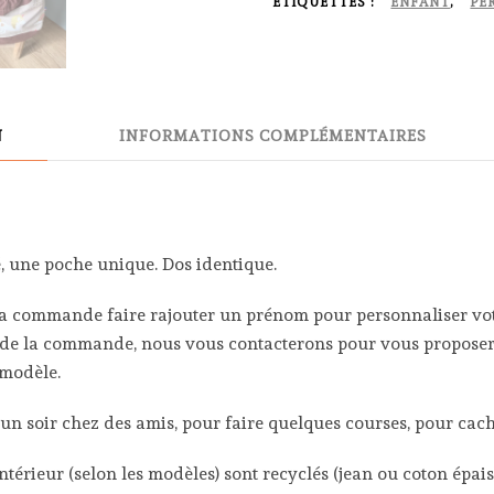
pitchoune
ÉTIQUETTES :
ENFANT
,
PE
Licorne
marron
N
INFORMATIONS COMPLÉMENTAIRES
, une poche unique. Dos identique.
la commande faire rajouter un prénom pour personnaliser votr
 de la commande, nous vous contacterons pour vous proposer 
 modèle.
r un soir chez des amis, pour faire quelques courses, pour ca
ntérieur (selon les modèles) sont recyclés (jean ou coton épais)