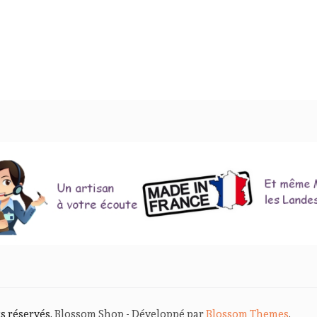
ts réservés.
Blossom Shop - Développé par
Blossom Themes
.