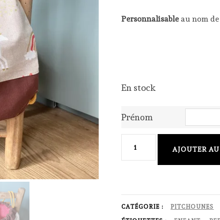
Personnalisable
au nom de 
En stock
Prénom
quantité
AJOUTER AU
de
Sac
à
dos
CATÉGORIE :
PITCHOUNES