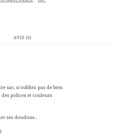
RSONNALISABLE
,
SAC
AVIS (0)
e sac, n’oubliez pas de bien
des polices et couleurs
cher ses doudous…
.