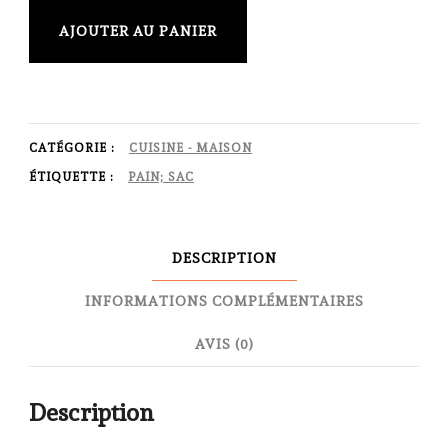
quantité
AJOUTER AU PANIER
de
Sac
à
pain
CATÉGORIE :
CUISINE - MAISON
-
ÉTIQUETTE :
PAIN; SAC
Japon
DESCRIPTION
INFORMATIONS COMPLÉMENTAIRES
AVIS (0)
Description