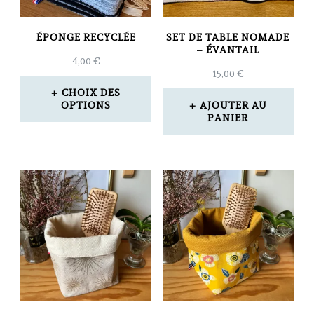
ÉPONGE RECYCLÉE
SET DE TABLE NOMADE
– ÉVANTAIL
4,00
€
15,00
€
CHOIX DES
OPTIONS
AJOUTER AU
PANIER
Ce
produit
a
plusieurs
variations.
Les
options
peuvent