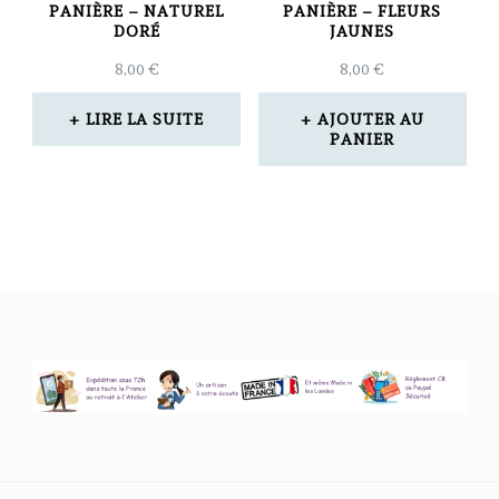
être
PANIÈRE – NATUREL
PANIÈRE – FLEURS
DORÉ
JAUNES
choisies
8,00
€
8,00
€
sur
la
LIRE LA SUITE
AJOUTER AU
PANIER
page
du
produit