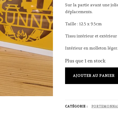
Sur la partie avant une jo
déplacements.
Taille : 12.5 x 9.5cm
Tissu intérieur et extérieur
Intérieur en molleton léger
Plus que 1 en stock
quantité
AJOUTER AU PANIER
de
Porte
monnaie
caravane
CATÉGORIE :
PORTEMONNA
70'