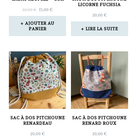
LICORNE FUCHSIA
LE
LE
22,00
€
15,00
€
20,00
€
PRIX
PRIX
INITIAL
ACTUEL
AJOUTER AU
ÉTAIT :
EST :
PANIER
LIRE LA SUITE
22,00 €.
15,00 €.
SAC À DOS PITCHOUNE
SAC À DOS PITCHOUNE
RENARDEAU
RENARD ROUX
20,00
€
20,00
€