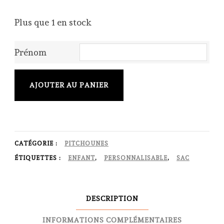
Plus que 1 en stock
Prénom
quantité
AJOUTER AU PANIER
de
Sac
à
dos
CATÉGORIE :
PITCHOUNES
pitchoune
ÉTIQUETTES :
ENFANT
,
PERSONNALISABLE
,
SAC
Licorne
rose
DESCRIPTION
INFORMATIONS COMPLÉMENTAIRES